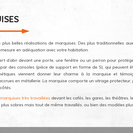
ISES
 plus belles réalisations de marquises. Des plus traditionnelles 
-mesure en adéquation avec votre habitation.
rt d’abri devant une porte, une fenêtre ou un perron pour protéger 
par des consoles (pièce de support en forme de S), qui peuvent êt
étiques viennent donner leur charme à la marquise et témoign
crues en métallerie. La marquise comporte un vitrage protecteur, par
 côtés.
marquises très travaillées
devant les cafés, les gares, les théâtres, l
plus sobres mais tout de même travaillés, ou bien des modèles plu