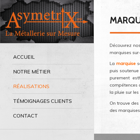
MARQU
Découvrez nos
marquises sur
ACCUEIL
La
marquise
se
puis soutenue 
NOTRE MÉTIER
purement esth
compétences ac
RÉALISATIONS
la pluie sur les
TÉMOIGNAGES CLIENTS
On trouve des
des marquises 
CONTACT