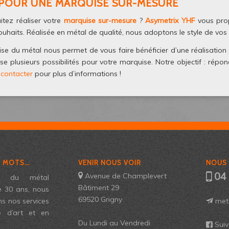
POUR UNE MARQUISE SUR-MESURE
tez réaliser votre
marquise sur-mesure
?
Asymetrix YHF
vous prop
ouhaits. Réalisée en métal de qualité, nous adoptons le style de vos 
ise du métal nous permet de vous faire bénéficier d’une réalisation s
e plusieurs possibilités pour votre marquise. Notre objectif : rép
 contacter
pour plus d’informations !
S MOTS…
VENIR NOUS VOIR
NOUS
04
Avenue de Champlevert
els du métal
Bâtiment 29
e 30 ans, nous
69520 Grigny
meta
s nos services
e d’art et en
Du Lundi au Vendredi
Sui