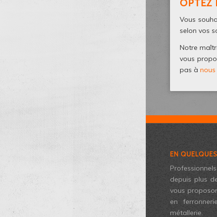
OPTEZ 
Vous souhai
selon vos s
Notre maîtr
vous propos
pas à
nous
EN QUELQUE
Professionn
depuis plus d
vous proposon
en ferronneri
métallerie.