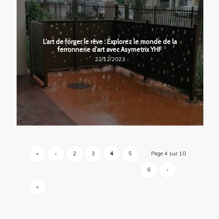
L’art de forger le rêve : Explorez le monde de la
ferronnerie d’art avec Asymetrix YHF
22/12/2023
«
‹
2
3
4
5
Page 4 sur 10
6
›
»