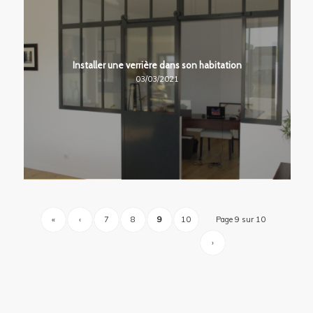
Installer une verrière dans son habitation
03/03/2021
«
‹
7
8
9
10
Page 9 sur 10
›