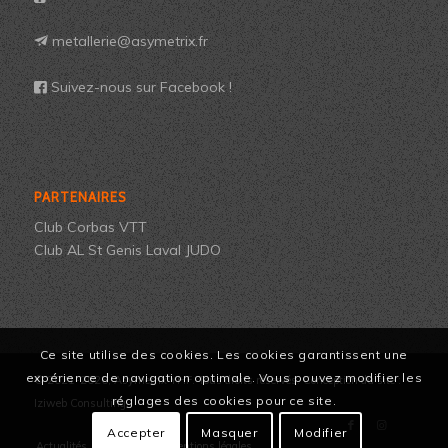
metallerie@asymetrix.fr
Suivez-nous sur Facebook !
PARTENAIRES
Club Corbas VTT
Club AL St Genis Laval JUDO
Ce site utilise des cookies. Les cookies garantissent une
expérience de navigation optimale. Vous pouvez modifier les
© 2021-2026, Asymetrix YHF. Tous droits réservés. Conception du site :
réglages des cookies pour ce site.
Iziweb Consulting.
Accepter
Masquer
Modifier
Actualités
Contact
Mentions légales