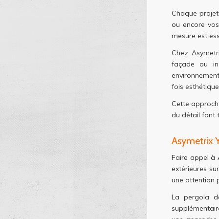
Chaque projet 
ou encore vos 
mesure est ess
Chez Asymetri
façade ou in
environnement
fois esthétiqu
Cette approche
du détail font 
Asymetrix Y
Faire appel à 
extérieures su
une attention p
La pergola de
supplémentaire