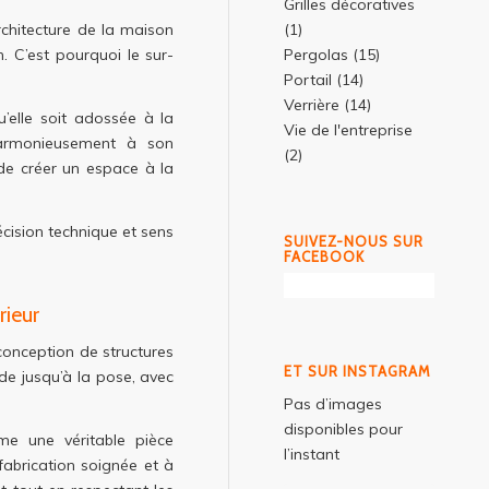
Grilles décoratives
(1)
architecture de la maison
Pergolas
(15)
. C’est pourquoi le sur-
Portail
(14)
Verrière
(14)
’elle soit adossée à la
Vie de l'entreprise
harmonieusement à son
(2)
de créer un espace à la
écision technique et sens
SUIVEZ-NOUS SUR
FACEBOOK
rieur
conception de structures
ET SUR INSTAGRAM
de jusqu’à la pose, avec
Pas d’images
disponibles pour
me une véritable pièce
l’instant
fabrication soignée et à