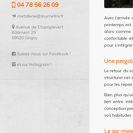
04 78 56 26 09
metallerie@asymetrix.fr
Avec l’arrivée 
printemps est 
Avenue de Champlevert
alors comme u
Bâtiment 29
69520 Grigny
confortable e
pour s’intégre
Suivez-nous sur Facebook !
Une pergola
et sur Instagram !
Le retour du s
structurer cet
pour les repas
Bien plus qu’u
lien entre in
conception per
vos habitudes 
Le sur-mesu