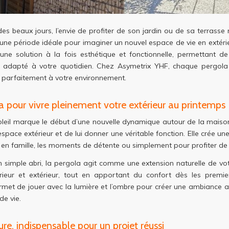
des beaux jours, l’envie de profiter de son jardin ou de sa terrasse 
une période idéale pour imaginer un nouvel espace de vie en extéri
ne solution à la fois esthétique et fonctionnelle, permettant de 
t adapté à votre quotidien. Chez Asymetrix YHF, chaque pergola
r parfaitement à votre environnement.
 pour vivre pleinement votre extérieur au printemps
oleil marque le début d’une nouvelle dynamique autour de la mais
 espace extérieur et de lui donner une véritable fonction. Elle crée 
 en famille, les moments de détente ou simplement pour profiter de l’a
n simple abri, la pergola agit comme une extension naturelle de votre
térieur et extérieur, tout en apportant du confort dès les premie
met de jouer avec la lumière et l’ombre pour créer une ambiance 
de vie.
re, indispensable pour un projet réussi