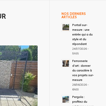
NOS DERNIERS
UR
ARTICLES
Portail sur-
mesure : une
entrée qui a du
style et du
répondant
24/07/2026 -
5h55
Ferronnerie
d’art : donner
du caractère à
vos projets sur-
mesure
26/06/2026 -
6h00
Pergola :
profitez du