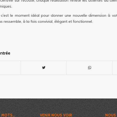
entrée sur l’écoute, chaque réalisation reflète les attentes du clie
niques.
 c’est le moment idéal pour donner une nouvelle dimension à votr
 ressemble, à la fois convivial, élégant et fonctionnel.
entrée
S MOTS…
VENIR NOUS VOIR
NOUS