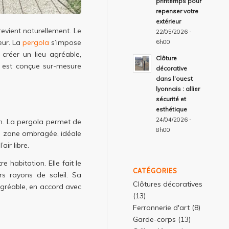
printemps pour
repenser votre
extérieur
revient naturellement. Le
22/05/2026 -
eur. La
pergola
s’impose
6h00
créer un lieu agréable,
Clôture
 est conçue sur-mesure
décorative
dans l’ouest
lyonnais : allier
sécurité et
esthétique
24/04/2026 -
on. La pergola permet de
8h00
une zone ombragée, idéale
ir libre.
 habitation. Elle fait le
CATÉGORIES
rs rayons de soleil. Sa
Clôtures décoratives
agréable, en accord avec
(13)
Ferronnerie d'art
(8)
Garde-corps
(13)