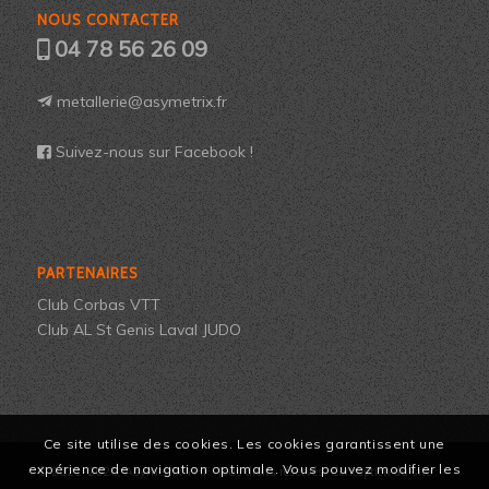
NOUS CONTACTER
04 78 56 26 09
metallerie@asymetrix.fr
Suivez-nous sur Facebook !
PARTENAIRES
Club Corbas VTT
Club AL St Genis Laval JUDO
Ce site utilise des cookies. Les cookies garantissent une
expérience de navigation optimale. Vous pouvez modifier les
© 2021-2026, Asymetrix YHF. Tous droits réservés. Conception du site :