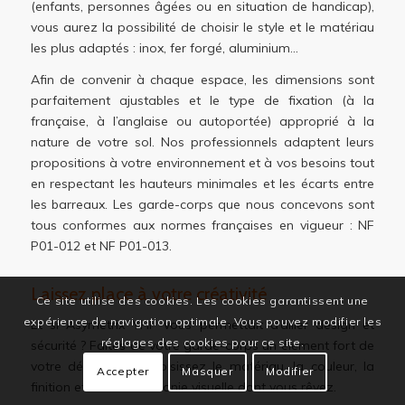
(enfants, personnes âgées ou en situation de handicap),
vous aurez la possibilité de choisir le style et le matériau
les plus adaptés : inox, fer forgé, aluminium…
Afin de convenir à chaque espace, les dimensions sont
parfaitement ajustables et le type de fixation (à la
française, à l’anglaise ou autoportée) approprié à la
nature de votre sol. Nos professionnels adaptent leurs
propositions à votre environnement et à vos besoins tout
en respectant les hauteurs minimales et les écarts entre
les barreaux. Les garde-corps que nous concevons sont
tous conformes aux normes françaises en vigueur : NF
P01-012 et NF P01-013.
Laissez place à votre créativité
Ce site utilise des cookies. Les cookies garantissent une
expérience de navigation optimale. Vous pouvez modifier les
Et si Asymetrix YHF vous permettait d’allier design et
réglages des cookies pour ce site.
sécurité ? Faites de votre garde-corps un élément fort de
votre décoration. Choisissez le matériau, la couleur, la
Accepter
Masquer
Modifier
finition et créez l’harmonie visuelle dont vous rêvez.